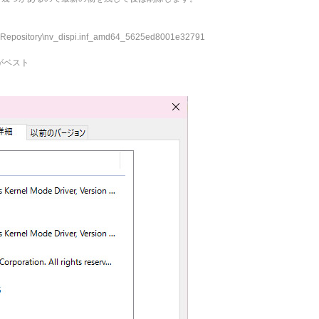
leRepository\nv_dispi.inf_amd64_5625ed8001e32791
のがベスト