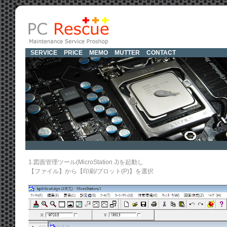
SERVICE
PRICE
MEMO
MUTTER
CONTACT
1.図面管理ツール(MicroStation J)を起動し
【ファイル】から【印刷/プロット(P)】を選択