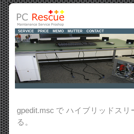
SERVICE
PRICE
MEMO
MUTTER
CONTACT
gpedit.msc で ハイブリッ
る。